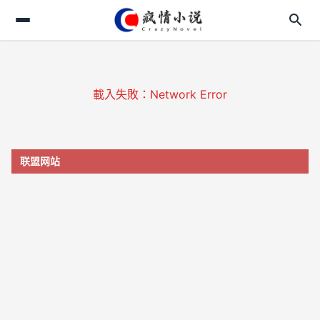
search
search
login
載入失敗：Network Error
home
menu_book
联盟网站
translate