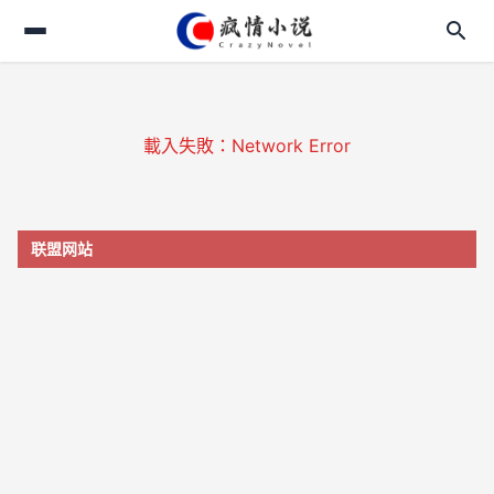
search
search
login
載入失敗：Network Error
home
menu_book
联盟网站
translate