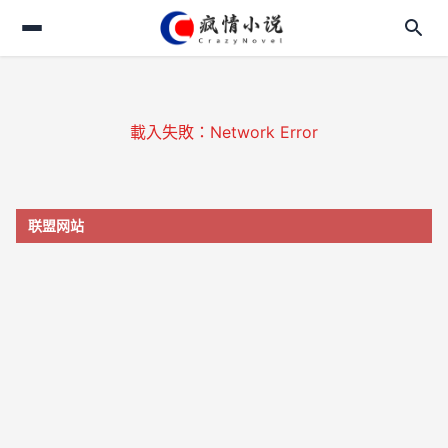
search
search
login
載入失敗：Network Error
home
menu_book
联盟网站
translate