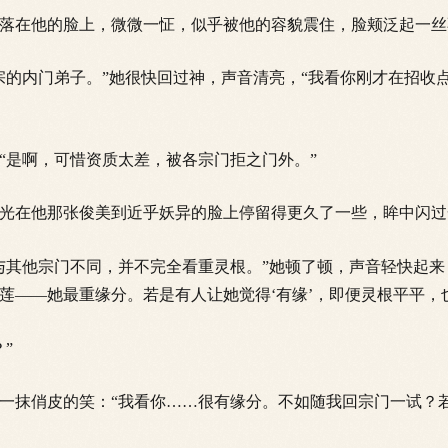
在他的脸上，微微一怔，似乎被他的容貌震住，脸颊泛起一丝
的内门弟子。”她很快回过神，声音清亮，“我看你刚才在招收
是啊，可惜资质太差，被各宗门拒之门外。”
在他那张俊美到近乎妖异的脸上停留得更久了一些，眸中闪过
其他宗门不同，并不完全看重灵根。”她顿了顿，声音轻快起来
莲——她最重缘分。若是有人让她觉得‘有缘’，即便灵根平平，
”
一抹俏皮的笑：“我看你……很有缘分。不如随我回宗门一试？