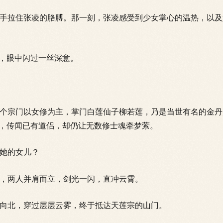
拉住张凌的胳膊。那一刻，张凌感受到少女掌心的温热，以及
，眼中闪过一丝深意。
宗门以女修为主，掌门白莲仙子柳若莲，乃是当世有名的金丹
”，传闻已有道侣，却仍让无数修士魂牵梦萦。
她的女儿？
两人并肩而立，剑光一闪，直冲云霄。
北，穿过层层云雾，终于抵达天莲宗的山门。