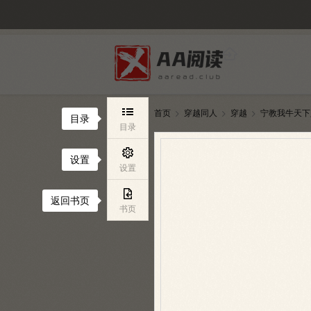

首页
穿越同人
穿越
宁教我牛天下



目录
目录

设置
设置

返回书页
书页