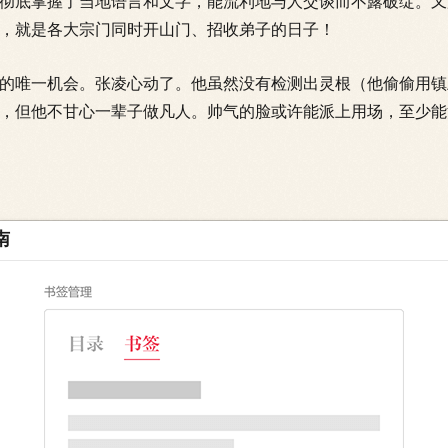
底掌握了当地语言和文字，能流利地与人交谈而不露破绽。又
，就是各大宗门同时开山门、招收弟子的日子！
唯一机会。张凌心动了。他虽然没有检测出灵根（他偷偷用镇
，但他不甘心一辈子做凡人。帅气的脸或许能派上用场，至少能
南
。各大宗门设下招收点，凡人少年们蜂拥而至。
“天剑宗”。测灵台上，他握住测灵石——结果是下品灵根，且杂
，恕难录用。”执事长老摇头，挥手让他离开。
阁”“合欢宗”……一家又一家，张凌跑遍了附近十几个宗门，结