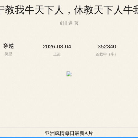
宁教我牛天下人，休教天下人牛
剑非道
著
穿越
2026-03-04
352340
类型
上架
连载中（字）
亚洲疯情每日最新A片