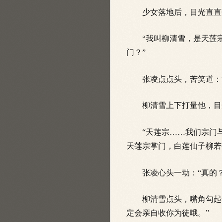
少女落地后，目光直直落
“我叫柳清雪，是天莲宗
门？”
张凌点点头，苦笑道：“
柳清雪上下打量他，目光
“天莲宗……我们宗门与
天莲宗掌门，白莲仙子柳若
张凌心头一动：“真的？
柳
清雪点头，嘴角勾起
定会亲自收你为徒哦。”