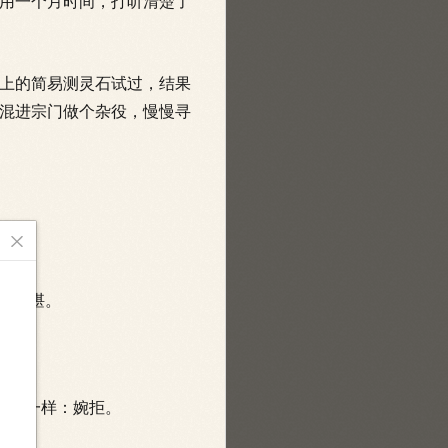
用一个月时间，打听清楚了
上的简易测灵石试过，结果
混进宗门做个杂役，慢慢寻

乱不堪。
果都一样：婉拒。