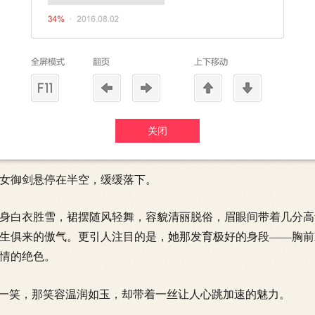
出最后一个招收点，张凌站在山道上，长叹一声。夕阳西下，他
体，仿佛一尊行走的天神雕像。
能轻易放弃？大不了先在凡间积累资源，再想办法。
传来一道清脆悦耳的女声：
关闭
！”
御剑悬停在半空，缓缓落下。
白衣胜雪，裙摆随风轻舞，容貌清丽脱俗，眉眼间带着几分高
生俱来的傲气。更引人注目的是，她那发育极好的
身段——胸前
情的绝色。
一笑，那笑容温润如玉，却带着一丝让人心跳加速的魅力。