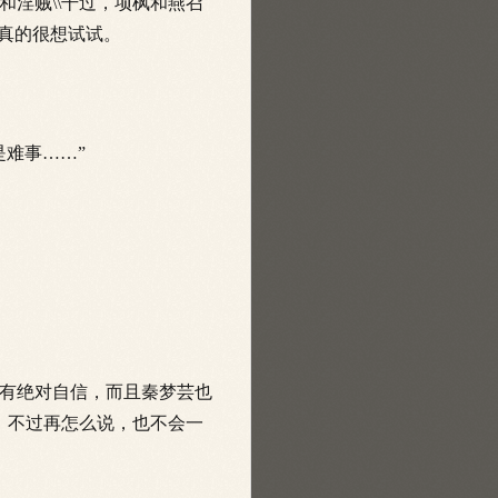
淫贼\\干过，项枫和燕召
真的很想试试。
难事……”
有绝对自信，而且秦梦芸也
，不过再怎么说，也不会一