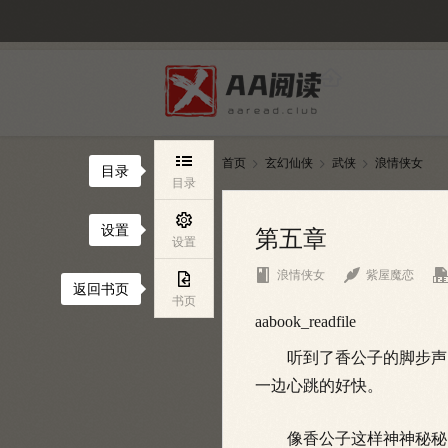

首页
玄幻仙侠
武侠
浪情侠女



目录
目录

设置
第五章
设置


浪情侠女
紫屋魔恋

返回书页
书页
aabook_readfile
听到了香公子的脚步声，
一边心跳的好快。
像香公子这样神神秘秘的