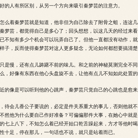
好的人有所区别，从另一个方向来吸引秦梦芸的注意力。
么着秦梦芸就是知道，他非但为自己除去了附骨之蛆，连这几
秦梦芸，都觉得自己是多心了；回头想想，以这几天的经过来看
已不知有多少个机会可以玩弄自己了。但他一直都没有动作，就
样子，反而使得秦梦芸对这人更多疑念，无论如何都想要搞清楚
是慢，还有点儿踌躇不前的味儿。和之前的神秘莫测完全不同
么，好像有东西在他心头盘旋不去，让他有点儿不知如此处置的
近的像是可
以听到他的心跳声，秦梦芸只觉自己的心跳也是愈来
待会儿香公子要说的，必定是件关系重大的事儿，否则他就不
不然他为什么要自己作好准备？可偏偏那件大事，在她心中就是
的七上八下，不知怎么着已经开始口乾舌躁起来，方才等他时喝
性十足，停在那儿，一句话也不说，就只是站着而已。