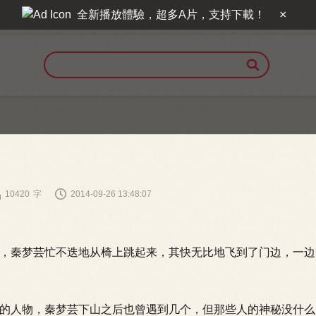
×
全新播放體驗，超多A片，支持下載！



10420
字
2014-09-26 13:48:07
秦梦芸忙不迭地从椅上跳起来，其快无比地飞到了门边，一边
人物，秦梦芸下山之后也曾遇到几个，但那些人的神秘没什么