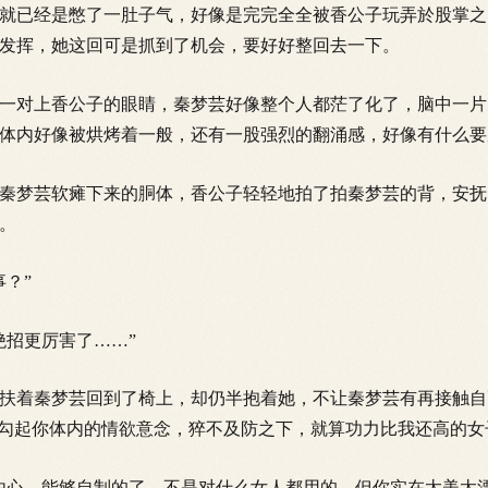
已经是憋了一肚子气，好像是完完全全被香公子玩弄於股掌之
发挥，她这回可是抓到了机会，要好好整回去一下。
对上香公子的眼睛，秦梦芸好像整个人都茫了化了，脑中一片
体内好像被烘烤着一般，还
有一股强烈的翻涌感，好像有什么要
梦芸软瘫下来的胴体，香公子轻轻地拍了拍秦梦芸的背，安抚
。
？”
招更厉害了……”
着秦梦芸回到了椅上，却仍半抱着她，不让秦梦芸有再接触自
能勾起你体内的情欲意念，猝不及防之下，就算功力比我还高的女
心，能够自制的了，不是对什么女人都用的，但你实在太美太