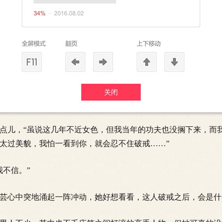
对自己有意，准备放弃“以往的生活”了？
，所以你……
你连梦芸都不看一眼吗？”
了一会儿才说出口的话，秦梦芸只觉芳心扑扑乱跳，也不知怎
想要男人慰抚一般。
关闭
儿，“虽说这几年不近女色，但我当年的功夫也没搁下来，而
太过美貌，我怕一看到你，就会忍不住破戒……”
不信。”
心中突地涌起一阵冲动，她好想看看，这人破戒之后，会是什