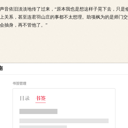
音依旧淡淡地传了过来，“原本我也是想这样子晃下去，只是
上关系，甚至连君羽山庄的事都不太想理。助项枫为的是师门交
会抽身，再不管他了。”
南
公子轻咳了一声，这才继续下去，“你……的确非常美，就算
上你的。其实看到你的时候，我确实有点儿动心，但我实在不想
子而已。”
了，秦梦芸真的想像不到，香公子的理由竟是这么平凡的一回
又要自己做什么心理准备？秦梦芸脸儿一红，不肯正视心里的那