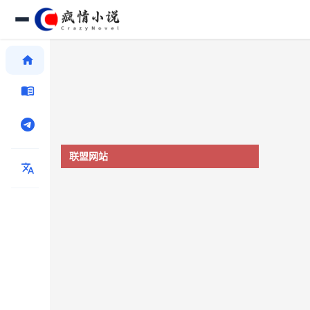
home
menu_book
联盟网站
translate